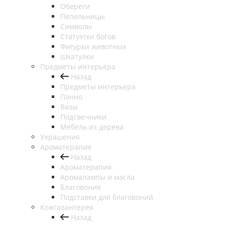
Обереги
Пепельницы
Символы
Статуэтки богов
Фигурки животных
Шкатулки
Предметы интерьера
Назад
Предметы интерьера
Панно
Вазы
Подсвечники
Мебель из дерева
Украшения
Ароматерапия
Назад
Ароматерапия
Аромалампы и масла
Благовония
Подставки для благовоний
Кожгалантерея
Назад