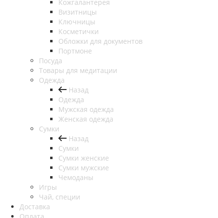
Кожгалантерея
Визитницы
Ключницы
Косметички
Обложки для документов
Портмоне
Посуда
Товары для медитации
Одежда
Назад
Одежда
Мужская одежда
Женская одежда
Сумки
Назад
Сумки
Сумки женские
Сумки мужские
Чемоданы
Игры
Чай, специи
Доставка
Оплата