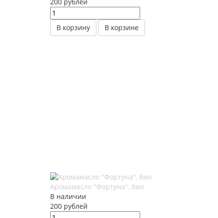
200
руб
лей
В корзину
В корзине
Аромамасло "Фортуна", 8мл
В наличии
200
руб
лей