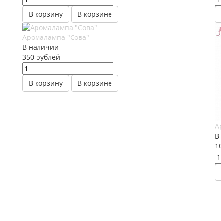
В корзину
В корзине
Аромалампа "Сова"
В наличии
350
руб
лей
В корзину
В корзине
А
В
1