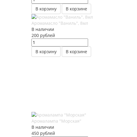
В корзину
В корзине
Аромамасло "Ваниль", 8мл
В наличии
200
руб
лей
В корзину
В корзине
Аромалампа "Морская"
В наличии
450
руб
лей