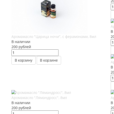
2
А
В
Аромамасло "Царица ночи", с ферамонами, 8мл
2
В наличии
200
руб
лей
В корзину
В корзине
А
В
2
Аромамасло "Лямандросс", 8мл
А
В наличии
В
200
руб
лей
2