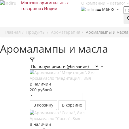
Магазин оригинальных
О компании
Каталог
товаров из Индии
Меню
Главная
Продукты
Ароматерапия
Аромалампы и масла
Аромалампы и масла
Аромамасло "Медитация", 8мл
В наличии
200
руб
лей
В корзину
В корзине
Аромамасло "Сосна", 8мл
В наличии