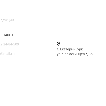
родукции
онтакты
12 24-84-509
г. Екатеринбург,
6@mail.ru
ул. Челюскинцев д. 29