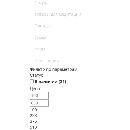
Посуда
Товары для медитации
Одежда
Сумки
Игры
Чай, специи
Фильтр по параметрам
Статус
В наличии (
21
)
Цена
100
238
375
513