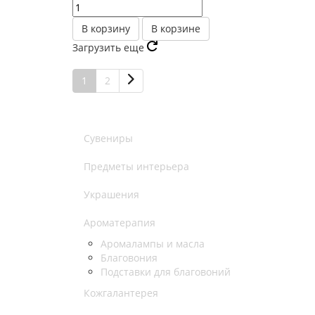
В корзину
В корзине
Загрузить еще
1
2
Сувениры
Предметы интерьера
Украшения
Ароматерапия
Аромалампы и масла
Благовония
Подставки для благовоний
Кожгалантерея