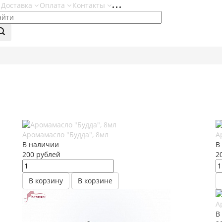
Доставка
Оплата
Контакты
Аромамасло "Будда", 8мл
А
В наличии
В
200
руб
лей
2
В корзину
В корзине
А
В