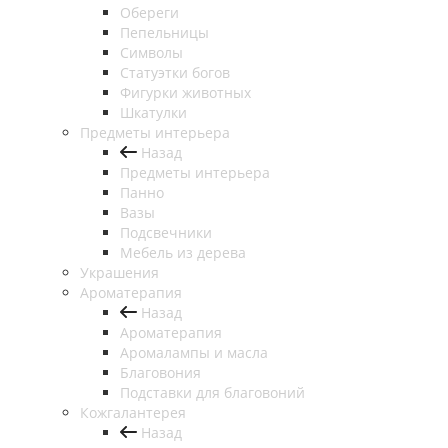
Обереги
Пепельницы
Символы
Статуэтки богов
Фигурки животных
Шкатулки
Предметы интерьера
Назад
Предметы интерьера
Панно
Вазы
Подсвечники
Мебель из дерева
Украшения
Ароматерапия
Назад
Ароматерапия
Аромалампы и масла
Благовония
Подставки для благовоний
Кожгалантерея
Назад