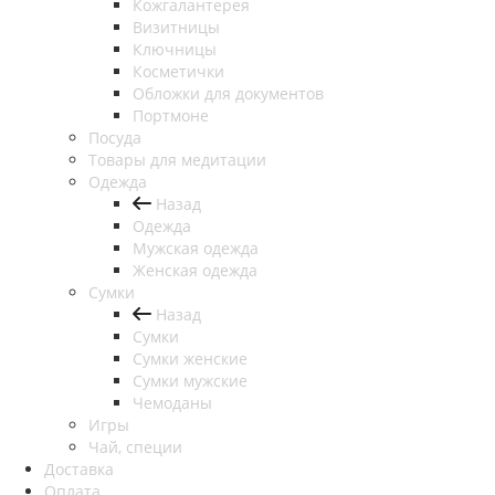
Кожгалантерея
Визитницы
Ключницы
Косметички
Обложки для документов
Портмоне
Посуда
Товары для медитации
Одежда
Назад
Одежда
Мужская одежда
Женская одежда
Сумки
Назад
Сумки
Сумки женские
Сумки мужские
Чемоданы
Игры
Чай, специи
Доставка
Оплата