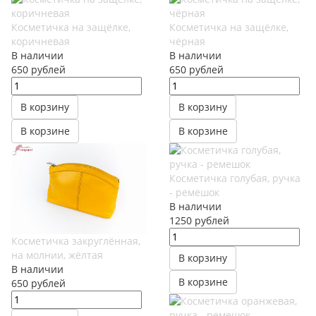
Косметичка на защёлке,
Косметичка на защёлке,
коричневая
чёрная
В наличии
В наличии
650
руб
лей
650
руб
лей
В корзину
В корзину
В корзине
В корзине
Косметичка голубая, ручка
- ремешок
В наличии
1250
руб
лей
Косметичка закруглённая,
на молнии, жёлтая
В корзину
В наличии
В корзине
650
руб
лей