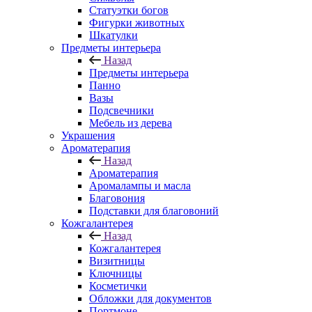
Статуэтки богов
Фигурки животных
Шкатулки
Предметы интерьера
Назад
Предметы интерьера
Панно
Вазы
Подсвечники
Мебель из дерева
Украшения
Ароматерапия
Назад
Ароматерапия
Аромалампы и масла
Благовония
Подставки для благовоний
Кожгалантерея
Назад
Кожгалантерея
Визитницы
Ключницы
Косметички
Обложки для документов
Портмоне