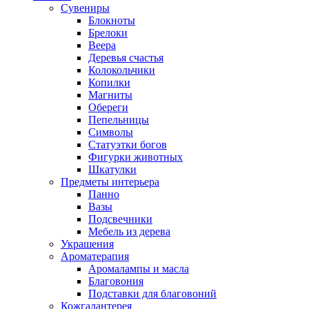
Сувениры
Блокноты
Брелоки
Веера
Деревья счастья
Колокольчики
Копилки
Магниты
Обереги
Пепельницы
Символы
Статуэтки богов
Фигурки животных
Шкатулки
Предметы интерьера
Панно
Вазы
Подсвечники
Мебель из дерева
Украшения
Ароматерапия
Аромалампы и масла
Благовония
Подставки для благовоний
Кожгалантерея