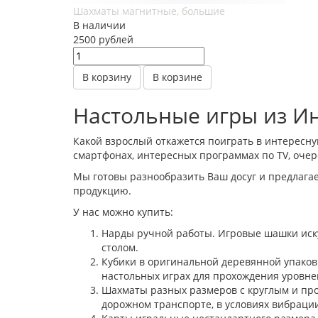
Шахматы магнитные, большие
В наличии
2500
руб
лей
В корзину
В корзине
Настольные игры из И
Какой взрослый откажется поиграть в интересну
смартфонах, интересных программах по TV, оче
Мы готовы разнообразить Ваш досуг и предлага
продукцию.
У нас можно купить:
Нарды ручной работы. Игровые шашки иску
столом.
Кубики в оригинальной деревянной упаковк
настольных играх для прохождения уровне
Шахматы разных размеров с круглым и про
дорожном транспорте, в условиях вибраци