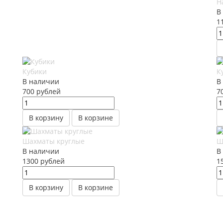
Н
В
1
Кубики
К
В наличии
В
700
руб
лей
7
В корзину
В корзине
Шахматы круглые
Ш
В наличии
В
1300
руб
лей
1
В корзину
В корзине