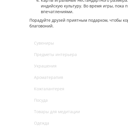
Карты игральные нестандартного размера
индийскую культуру. Во время игры, пока
впечатлениями.
Порадуйте друзей приятным подарком, чтобы кор
благовоний.
Сувениры
Предметы интерьера
Украшения
Ароматерапия
Кожгалантерея
Посуда
Товары для медитации
Одежда