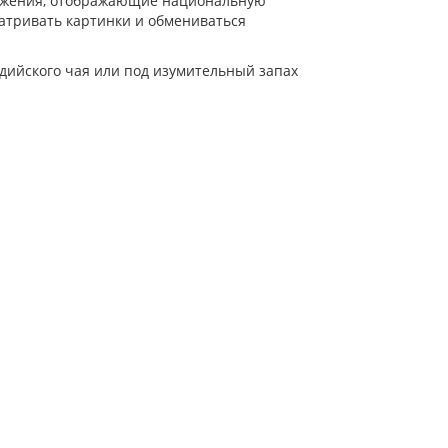
ражения, отображающие национальную
матривать картинки и обмениваться
ндийского чая или под изумительный запах