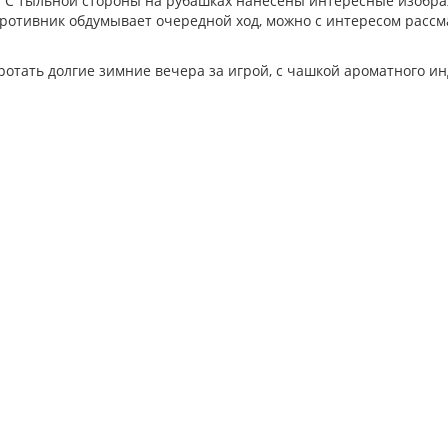
. С тыльной стороны на рубашках нанесены интересные изоб
 противник обдумывает очередной ход, можно с интересом расс
отать долгие зимние вечера за игрой, с чашкой ароматного и