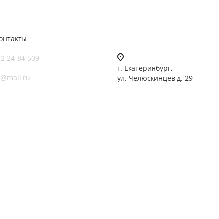
онтакты
12 24-84-509
г. Екатеринбург,
6@mail.ru
ул. Челюскинцев д. 29