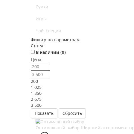
Сумки
Игры
Чай, специи
Фильтр по параметрам
Статус
В наличии (
9
)
Цена
200
1 025
1 850
2 675
3 500
Сбросить
Оптимальный выбор
Широкий ассортимент п