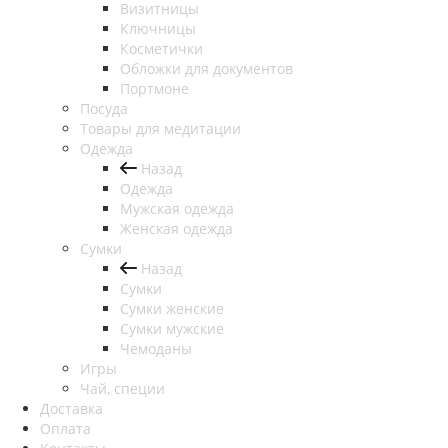
Визитницы
Ключницы
Косметички
Обложки для документов
Портмоне
Посуда
Товары для медитации
Одежда
Назад
Одежда
Мужская одежда
Женская одежда
Сумки
Назад
Сумки
Сумки женские
Сумки мужские
Чемоданы
Игры
Чай, специи
Доставка
Оплата