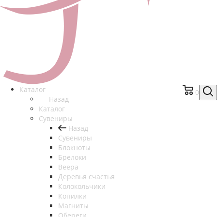
Каталог
0
Назад
Каталог
Сувениры
Назад
Сувениры
Блокноты
Брелоки
Веера
Деревья счастья
Колокольчики
Копилки
Магниты
Обереги