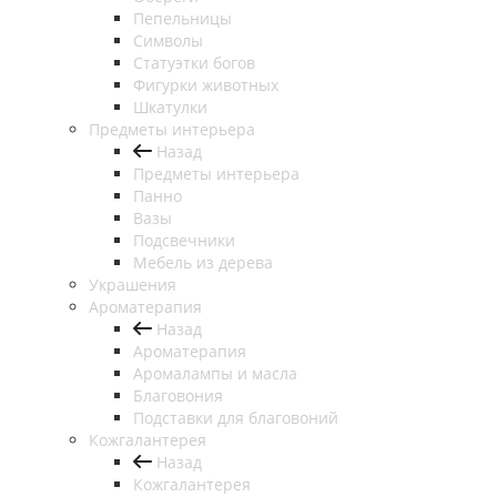
Пепельницы
Символы
Статуэтки богов
Фигурки животных
Шкатулки
Предметы интерьера
Назад
Предметы интерьера
Панно
Вазы
Подсвечники
Мебель из дерева
Украшения
Ароматерапия
Назад
Ароматерапия
Аромалампы и масла
Благовония
Подставки для благовоний
Кожгалантерея
Назад
Кожгалантерея