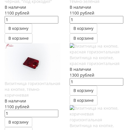
чёрная, "под крокодил"
тёмно-зелёная
В наличии
В наличии
1100
руб
лей
1100
руб
лей
В корзину
В корзину
В корзине
В корзине
Визитница на кнопке,
красная горизонтальная
В наличии
1300
руб
лей
Визитница горизонтальная
на кнопке, тёмно-
В корзину
коричневая
В корзине
В наличии
1100
руб
лей
В корзину
Визитница на кнопке,