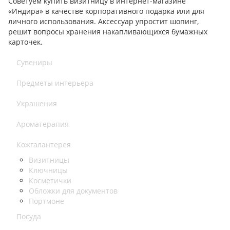
Советуем купить визитницу в интернет-магазине
«Индира» в качестве корпоративного подарка или для
личного использования. Аксессуар упростит шопинг,
решит вопросы хранения накапливающихся бумажных
карточек.
Сувениры
Предметы интерьера
Украшения
Ароматерапия
Кожгалантерея
Визитницы
Ключницы
Косметички
Обложки для документов
Портмоне
Посуда