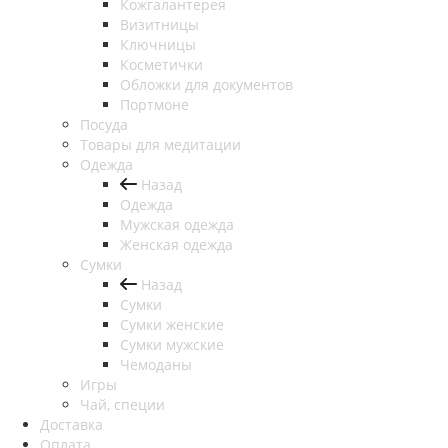
Кожгалантерея
Визитницы
Ключницы
Косметички
Обложки для документов
Портмоне
Посуда
Товары для медитации
Одежда
Назад
Одежда
Мужская одежда
Женская одежда
Сумки
Назад
Сумки
Сумки женские
Сумки мужские
Чемоданы
Игры
Чай, специи
Доставка
Оплата