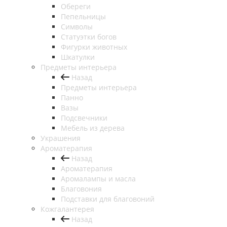
Обереги
Пепельницы
Символы
Статуэтки богов
Фигурки животных
Шкатулки
Предметы интерьера
Назад
Предметы интерьера
Панно
Вазы
Подсвечники
Мебель из дерева
Украшения
Ароматерапия
Назад
Ароматерапия
Аромалампы и масла
Благовония
Подставки для благовоний
Кожгалантерея
Назад