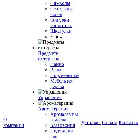
Символы
Статуэтки
богов
Фигурки
животных
Шкатулки
Ещё
Предметы
интерьера
Панно
Вазы
Подсвечники
Мебель из
дерева
Украшения
Ароматерапия
Аромалампы
О
и масла
Доставка
Оплата
Контакт
компании
Благовония
Подставки
для