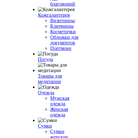
благовоний
Кожгалантерея
Визитницы
Ключницы
Косметички
Обложки для
документов
Портмоне
Посуда
Товары для
медитации
Одежда
Мужская
одежда
Женская
одежда
Сумки
Сумки
женские