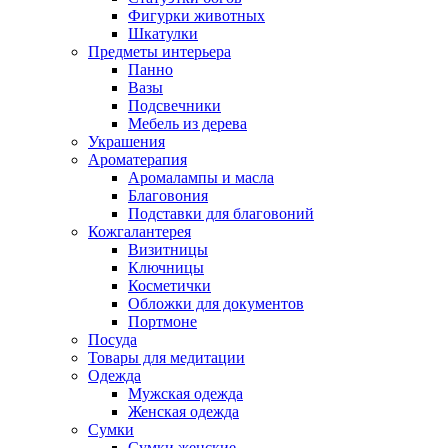
Фигурки животных
Шкатулки
Предметы интерьера
Панно
Вазы
Подсвечники
Мебель из дерева
Украшения
Ароматерапия
Аромалампы и масла
Благовония
Подставки для благовоний
Кожгалантерея
Визитницы
Ключницы
Косметички
Обложки для документов
Портмоне
Посуда
Товары для медитации
Одежда
Мужская одежда
Женская одежда
Сумки
Сумки женские