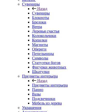
Сувениры
Назад
Сувениры
Блокноты
Брелоки
Веера
Деревья счастья
Колокольчики
Копилки
Магниты
Обереги
Пепельницы
Символы
Статуэтки богов
Фигурки животных
Шкатулки
Предметы интерьера
Назад
Предметы интерьера
Панно
Вазы
Подсвечники
Мебель из дерева
Украшения