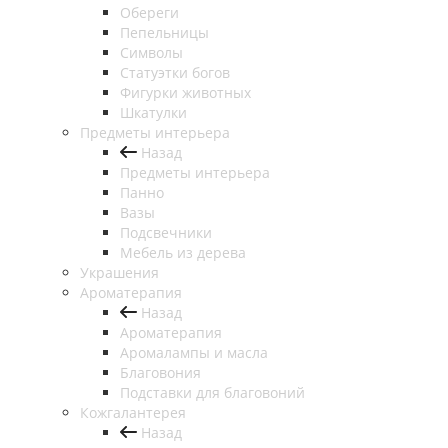
Обереги
Пепельницы
Символы
Статуэтки богов
Фигурки животных
Шкатулки
Предметы интерьера
Назад
Предметы интерьера
Панно
Вазы
Подсвечники
Мебель из дерева
Украшения
Ароматерапия
Назад
Ароматерапия
Аромалампы и масла
Благовония
Подставки для благовоний
Кожгалантерея
Назад