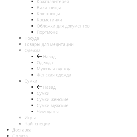
Кожгалантерея
Визитницы
Ключницы
Косметички
Обложки для документов
Портмоне
Посуда
Товары для медитации
Одежда
Назад
Одежда
Мужская одежда
Женская одежда
Сумки
Назад
Сумки
Сумки женские
Сумки мужские
Чемоданы
Игры
Чай, специи
Доставка
Оплата