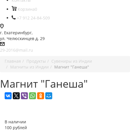
Контакты
Корзина
0
+7 912 24-84-509
г. Екатеринбург,
ул. Челюскинцев д. 29
29-2016@mail.ru
Главная
Продукты
Сувениры из Индии
Магниты из Индии
Магнит "Ганеша"
Магнит "Ганеша"
В наличии
100
руб
лей