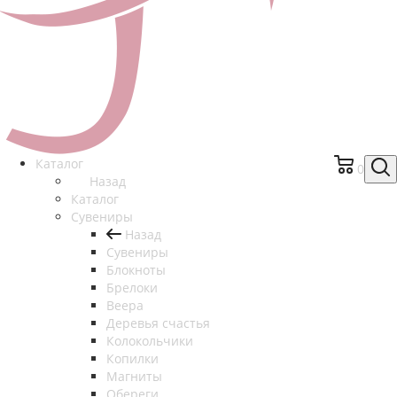
Каталог
0
Назад
Каталог
Сувениры
Назад
Сувениры
Блокноты
Брелоки
Веера
Деревья счастья
Колокольчики
Копилки
Магниты
Обереги