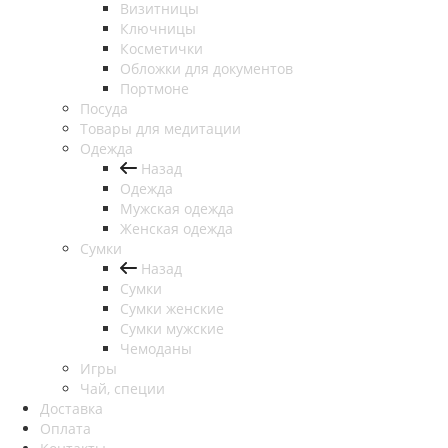
Визитницы
Ключницы
Косметички
Обложки для документов
Портмоне
Посуда
Товары для медитации
Одежда
Назад
Одежда
Мужская одежда
Женская одежда
Сумки
Назад
Сумки
Сумки женские
Сумки мужские
Чемоданы
Игры
Чай, специи
Доставка
Оплата