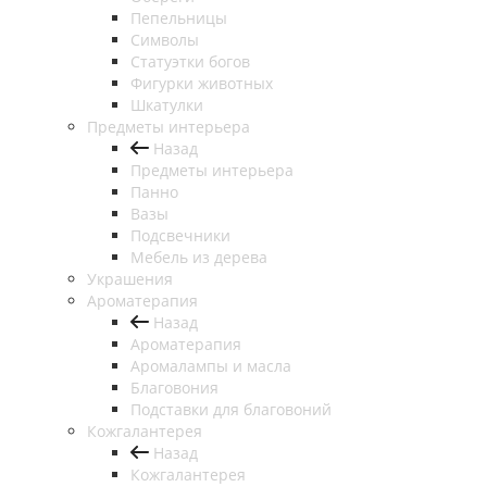
Пепельницы
Символы
Статуэтки богов
Фигурки животных
Шкатулки
Предметы интерьера
Назад
Предметы интерьера
Панно
Вазы
Подсвечники
Мебель из дерева
Украшения
Ароматерапия
Назад
Ароматерапия
Аромалампы и масла
Благовония
Подставки для благовоний
Кожгалантерея
Назад
Кожгалантерея