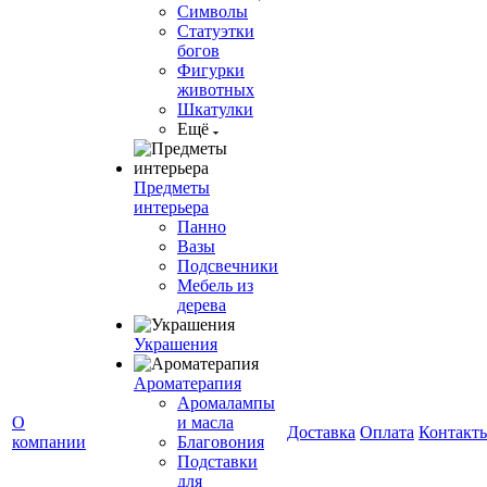
Символы
Статуэтки
богов
Фигурки
животных
Шкатулки
Ещё
Предметы
интерьера
Панно
Вазы
Подсвечники
Мебель из
дерева
Украшения
Ароматерапия
Аромалампы
О
и масла
Доставка
Оплата
Контакт
компании
Благовония
Подставки
для