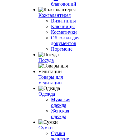
благовоний
Кожгалантерея
Визитницы
Ключницы
Косметички
Обложки для
документов
Портмоне
Посуда
Товары для
медитации
Одежда
Мужская
одежда
Женская
одежда
Сумки
Сумки
женские