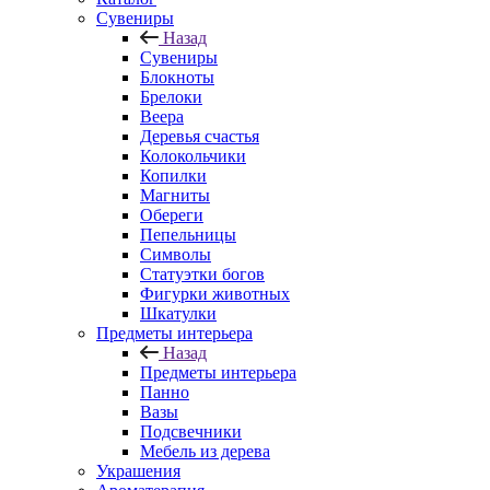
Сувениры
Назад
Сувениры
Блокноты
Брелоки
Веера
Деревья счастья
Колокольчики
Копилки
Магниты
Обереги
Пепельницы
Символы
Статуэтки богов
Фигурки животных
Шкатулки
Предметы интерьера
Назад
Предметы интерьера
Панно
Вазы
Подсвечники
Мебель из дерева
Украшения