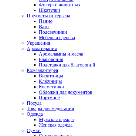
Фигурки животных
Шкатулки
Предметы интерьера
Панно
Вазы
Подсвечники
Мебель из дерева
Украшения
Ароматерапия
Аромалампы и масла
Благовония
Подставки для благовоний
Кожгалантерея
Визитницы
Ключницы
Косметички
Обложки для документов
Портмоне
Посуда
Товары для медитации
Одежда
Мужская одежда
Женская одежда
Сумки
Сумки женские