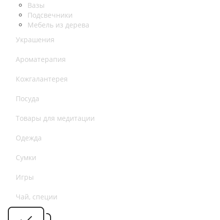
Вазы
Подсвечники
Мебель из дерева
Украшения
Ароматерапия
Кожгалантерея
Посуда
Товары для медитации
Одежда
Сумки
Игры
Чай, специи