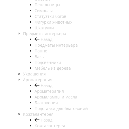
Пепельницы
Символы
Статуэтки богов
Фигурки животных
Шкатулки
Предметы интерьера
Назад
Предметы интерьера
Панно
Вазы
Подсвечники
Мебель из дерева
Украшения
Ароматерапия
Назад
Ароматерапия
Аромалампы и масла
Благовония
Подставки для благовоний
Кожгалантерея
Назад
Кожгалантерея