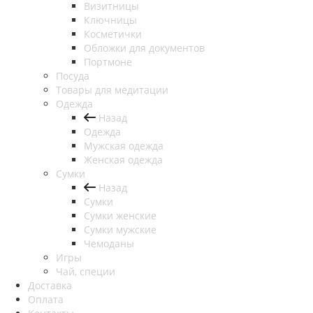
Визитницы
Ключницы
Косметички
Обложки для документов
Портмоне
Посуда
Товары для медитации
Одежда
Назад
Одежда
Мужская одежда
Женская одежда
Сумки
Назад
Сумки
Сумки женские
Сумки мужские
Чемоданы
Игры
Чай, специи
Доставка
Оплата