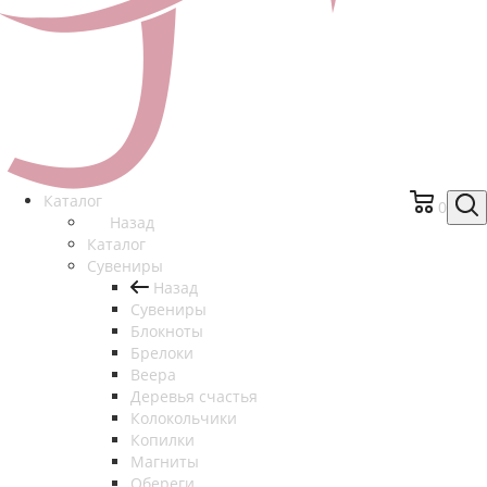
Каталог
0
Назад
Каталог
Сувениры
Назад
Сувениры
Блокноты
Брелоки
Веера
Деревья счастья
Колокольчики
Копилки
Магниты
Обереги