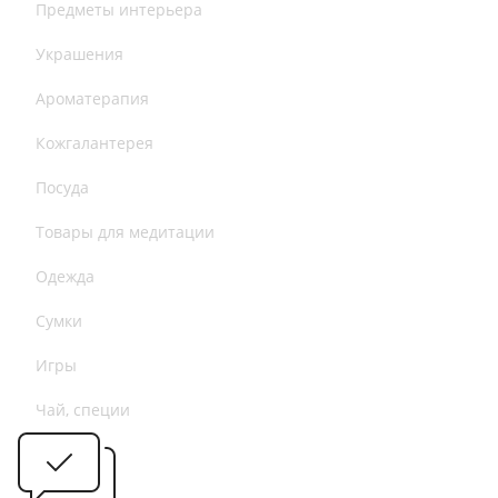
Предметы интерьера
Украшения
Ароматерапия
Кожгалантерея
Посуда
Товары для медитации
Одежда
Сумки
Игры
Чай, специи