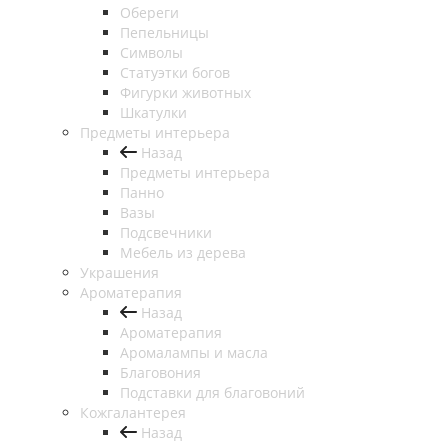
Обереги
Пепельницы
Символы
Статуэтки богов
Фигурки животных
Шкатулки
Предметы интерьера
Назад
Предметы интерьера
Панно
Вазы
Подсвечники
Мебель из дерева
Украшения
Ароматерапия
Назад
Ароматерапия
Аромалампы и масла
Благовония
Подставки для благовоний
Кожгалантерея
Назад