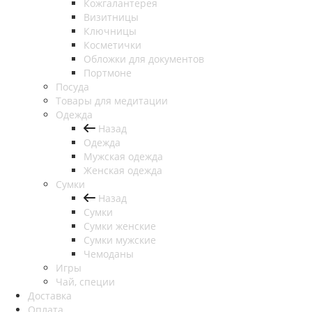
Кожгалантерея
Визитницы
Ключницы
Косметички
Обложки для документов
Портмоне
Посуда
Товары для медитации
Одежда
Назад
Одежда
Мужская одежда
Женская одежда
Сумки
Назад
Сумки
Сумки женские
Сумки мужские
Чемоданы
Игры
Чай, специи
Доставка
Оплата