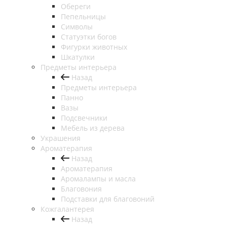
Обереги
Пепельницы
Символы
Статуэтки богов
Фигурки животных
Шкатулки
Предметы интерьера
Назад
Предметы интерьера
Панно
Вазы
Подсвечники
Мебель из дерева
Украшения
Ароматерапия
Назад
Ароматерапия
Аромалампы и масла
Благовония
Подставки для благовоний
Кожгалантерея
Назад