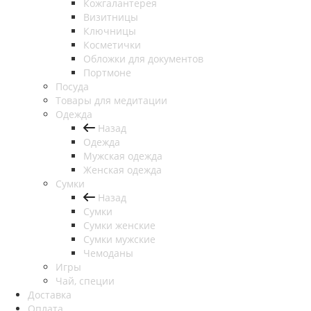
Кожгалантерея
Визитницы
Ключницы
Косметички
Обложки для документов
Портмоне
Посуда
Товары для медитации
Одежда
Назад
Одежда
Мужская одежда
Женская одежда
Сумки
Назад
Сумки
Сумки женские
Сумки мужские
Чемоданы
Игры
Чай, специи
Доставка
Оплата