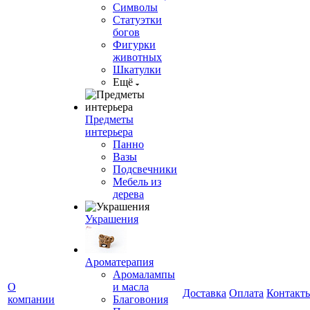
Символы
Статуэтки
богов
Фигурки
животных
Шкатулки
Ещё
Предметы
интерьера
Панно
Вазы
Подсвечники
Мебель из
дерева
Украшения
Ароматерапия
Аромалампы
О
и масла
Доставка
Оплата
Контакт
компании
Благовония