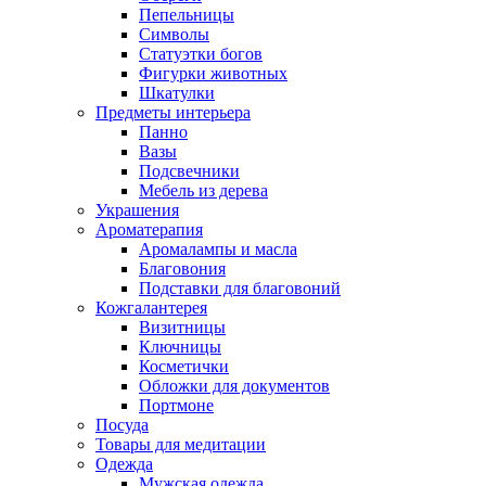
Пепельницы
Символы
Статуэтки богов
Фигурки животных
Шкатулки
Предметы интерьера
Панно
Вазы
Подсвечники
Мебель из дерева
Украшения
Ароматерапия
Аромалампы и масла
Благовония
Подставки для благовоний
Кожгалантерея
Визитницы
Ключницы
Косметички
Обложки для документов
Портмоне
Посуда
Товары для медитации
Одежда
Мужская одежда