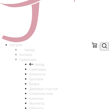
Каталог
0
Назад
Каталог
Сувениры
Назад
Сувениры
Блокноты
Брелоки
Веера
Деревья счастья
Колокольчики
Копилки
Магниты
Обереги