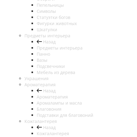
Пепельницы
Символы
Статуэтки богов
Фигурки животных
Шкатулки
Предметы интерьера
Назад
Предметы интерьера
Панно
Вазы
Подсвечники
Мебель из дерева
Украшения
Ароматерапия
Назад
Ароматерапия
Аромалампы и масла
Благовония
Подставки для благовоний
Кожгалантерея
Назад
Кожгалантерея