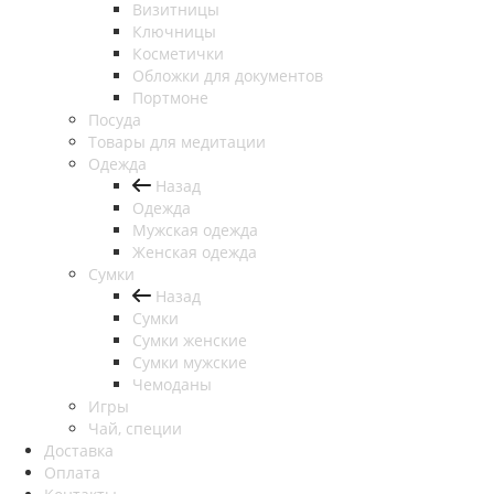
Визитницы
Ключницы
Косметички
Обложки для документов
Портмоне
Посуда
Товары для медитации
Одежда
Назад
Одежда
Мужская одежда
Женская одежда
Сумки
Назад
Сумки
Сумки женские
Сумки мужские
Чемоданы
Игры
Чай, специи
Доставка
Оплата